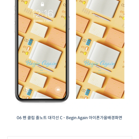
06 펜 클립 줄노트 대각선 C - Begin Again 아이폰가을배경화면