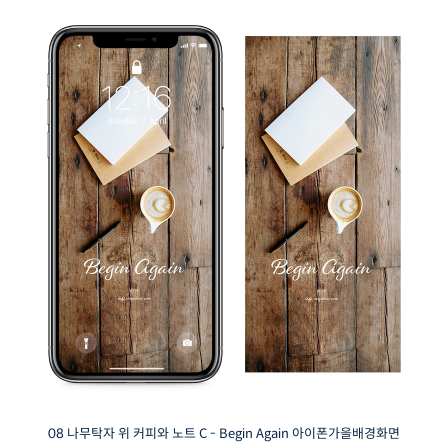
08 나무탁자 위 커피와 노트 C - Begin Again 아이폰가을배경화면