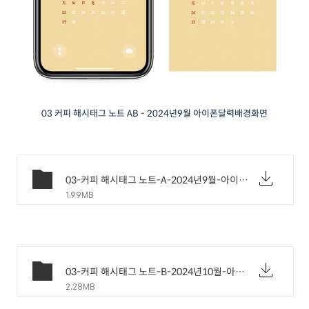
03 커피 해시태그 노트 AB - 2024년9월 아이폰달력배경화면
03-커피 해시태그 노트-A-2024년9월-아이폰배경화면.png
1.99MB
03-커피 해시태그 노트-B-2024년10월-아이폰배경화면.png
2.28MB