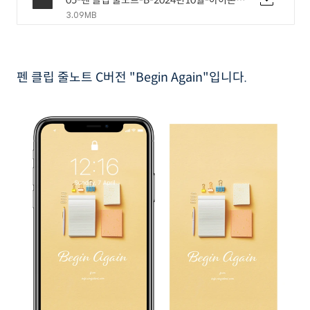
05-펜 클립 줄노트-B-2024년10월-아이폰배경화면.png
3.09MB
펜 클립 줄노트 C버전 "Begin Again"입니다.