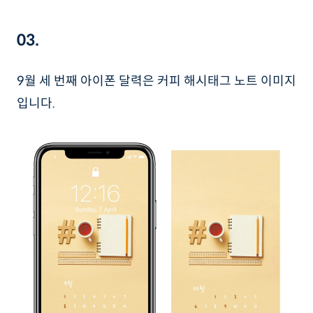
03.
9월 세 번째 아이폰 달력은 커피 해시태그 노트 이미지
입니다.