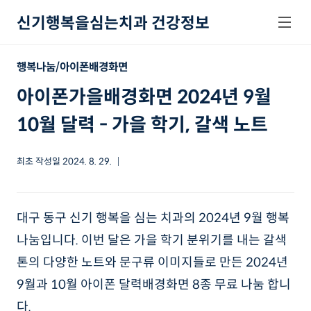
본문 바로가기
신기행복을심는치과 건강정보
행복나눔/아이폰배경화면
아이폰가을배경화면 2024년 9월
10월 달력 - 가을 학기, 갈색 노트
최초 작성일
2024. 8. 29.
대구 동구 신기 행복을 심는 치과의 2024년 9월 행복
나눔입니다. 이번 달은 가을 학기 분위기를 내는 갈색
톤의 다양한 노트와 문구류 이미지들로 만든 2024년
9월과 10월 아이폰 달력배경화면 8종 무료 나눔 합니
다.