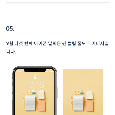
05.
9월 다섯 번째 아이폰 달력은 펜 클립 줄노트 이미지입
니다.