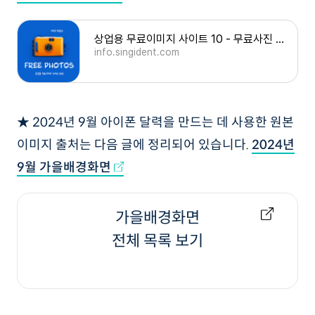
상업용 무료이미지 사이트 10 - 무료사진 다운로드 방법
info.singident.com
★ 2024년 9월 아이폰 달력을 만드는 데 사용한 원본
이미지 출처는 다음 글에 정리되어 있습니다.
2024년
9월 가을배경화면
가을배경화면
전체 목록 보기