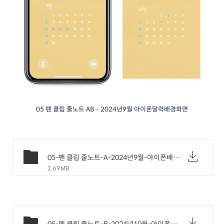
05 펜 클립 줄노트 AB - 2024년9월 아이폰달력배경화면
05-펜 클립 줄노트-A-2024년9월-아이폰배경화면.png
2.69MB