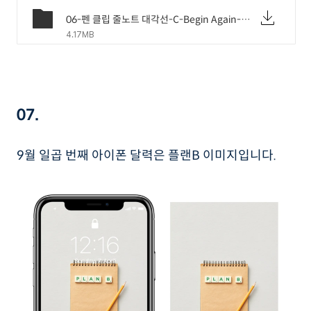
06-펜 클립 줄노트 대각선-C-Begin Again-아이폰가을배경화면.png
4.17MB
07.
9월 일곱 번째 아이폰 달력은 플랜B 이미지입니다.