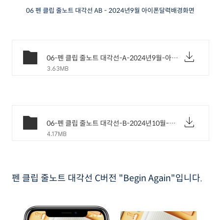
06 펜 클립 줄노트 대각선 AB - 2024년9월 아이폰달력배경화면
06-펜 클립 줄노트 대각선-A-2024년9월-아이폰배경화면.png
3.63MB
06-펜 클립 줄노트 대각선-B-2024년10월-아이폰배경화면.png
4.17MB
펜 클립 줄노트 대각선 C버전 "Begin Again"입니다.