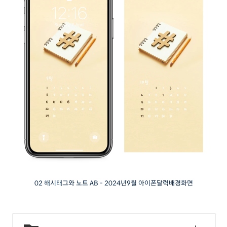
02 해시태그와 노트 AB - 2024년9월 아이폰달력배경화면