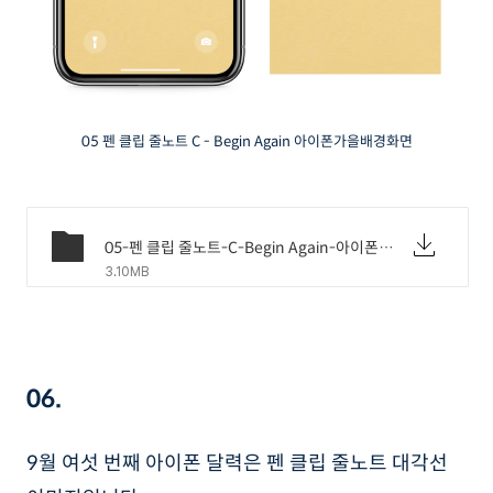
05 펜 클립 줄노트 C - Begin Again 아이폰가을배경화면
05-펜 클립 줄노트-C-Begin Again-아이폰가을배경화면.png
3.10MB
06.
9월 여섯 번째 아이폰 달력은 펜 클립 줄노트 대각선