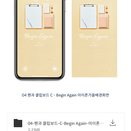
04 펜과 클립보드 C - Begin Again 아이폰가을배경화면
04-펜과 클립보드-C-Begin Again-아이폰가을배경화면.png
3.31MB