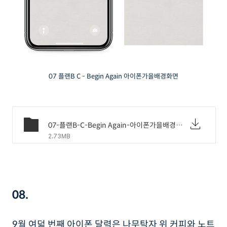
07 플랜B C - Begin Again 아이폰가을배경화면
07-플랜B-C-Begin Again-아이폰가을배경화면.png
2.73MB
08.
9월 여덟 번째 아이폰 달력은 나무탁자 위 커피와 노트