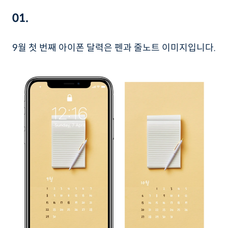
01.
9월 첫 번째 아이폰 달력은 펜과 줄노트 이미지입니다.