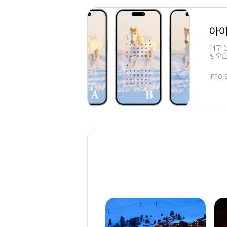
대구 
병오년
2월 
info.