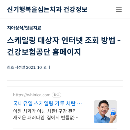
본문 바로가기
신기행복을심는치과 건강정보
치아상식/잇몸치료
스케일링 대상자 인터넷 조회 방법 -
건강보험공단 홈페이지
최초 작성일
2021. 10. 8.
https://whinica.com
광고
국내유일 스케일링 가루 치탄 배
우 전광렬 PICK!
이젠 치과가 아닌 치탄! 구강 관리
새로운 패러다임, 집에서 빈틈없이
관리하세요! 양치 습관이 서로 달라