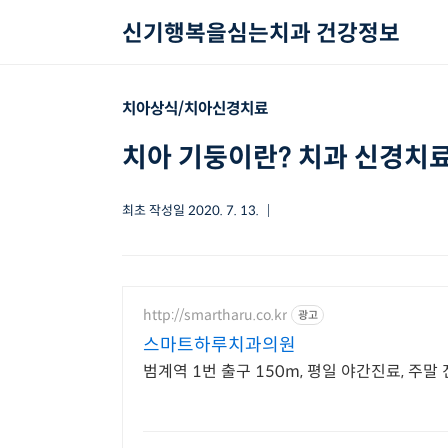
본문 바로가기
신기행복을심는치과 건강정보
치아상식/치아신경치료
치아 기둥이란? 치과 신경치료
최초 작성일
2020. 7. 13.
http://smartharu.co.kr
광고
스마트하루치과의원
범계역 1번 출구 150m, 평일 야간진료, 주말