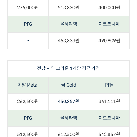
275,000원
513,830원
400,000원
PFG
올세라믹
지르코니아
-
463,333원
490,909원
전남 지역 크라운 1개당 평균 가격
메탈 Metal
금 Gold
PFM
262,500원
450,857원
361,111원
PFG
올세라믹
지르코니아
512,500원
612,500원
542,857원