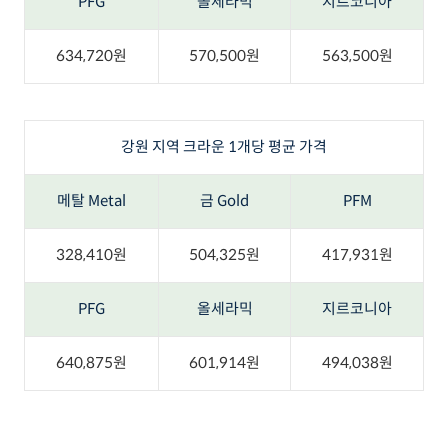
PFG
올세라믹
지르코니아
634,720원
570,500원
563,500원
강원 지역 크라운 1개당 평균 가격
메탈 Metal
금 Gold
PFM
328,410원
504,325원
417,931원
PFG
올세라믹
지르코니아
640,875원
601,914원
494,038원