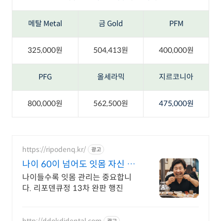
메탈 Metal
금 Gold
PFM
325,000원
504,413원
400,000원
PFG
올세라믹
지르코니아
800,000원
562,500원
475,000원
https://ripodenq.kr/
광고
나이 60이 넘어도 잇몸 자신 있
습니다!
나이들수록 잇몸 관리는 중요합니
다. 리포덴큐정 13차 완판 행진
http://ddokdidental.com