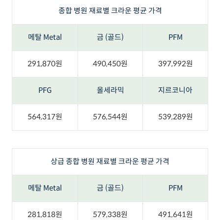
종합 병원 재료별 크라운 평균 가격
메탈 Metal
금 (골드)
PFM
291,870원
490,450원
397,992원
PFG
올세라믹
지르코니아
564,317원
576,544원
539,289원
상급 종합 병원 재료별 크라운 평균 가격
메탈 Metal
금 (골드)
PFM
281,818원
579,338원
491,641원