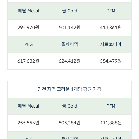
메탈 Metal
금 Gold
PFM
295,970원
501,142원
413,361원
PFG
올세라믹
지르코니아
617,632원
624,412원
554,479원
인천 지역 크라운 1개당 평균 가격
메탈 Metal
금 Gold
PFM
255,556원
505,284원
411,888원