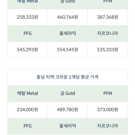
메탈 Metal
금 Gold
PFM
258,333원
460,764원
387,368원
PFG
올세라믹
지르코니아
545,293원
554,545원
535,333원
충남 지역 크라운 1개당 평균 가격
메탈 Metal
금 Gold
PFM
234,000원
489,780원
373,000원
PFG
올세라믹
지르코니아